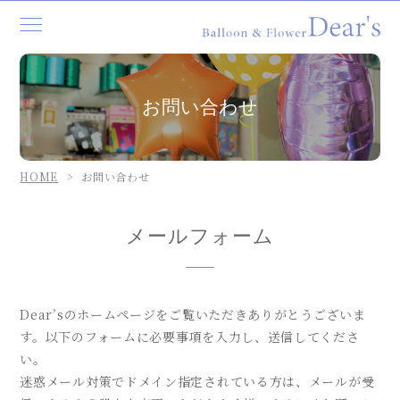
TOP
お問い合わせ
コンセプト
バルーンスタンド／バルーンギフト
HOME
お問い合わせ
バルーンデコレーション
企業様へ
メールフォーム
ご利用の流れ
店舗紹介
Dear’sのホームページをご覧いただきありがとうございま
ブログ
す。以下のフォームに必要事項を入力し、送信してくださ
お知らせ
い。
迷惑メール対策でドメイン指定されている方は、メールが受
よくあるご質問