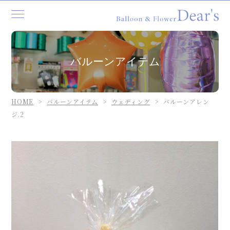
TOP
バルーンアイテム
コンセプト
バルーンスタンド／バルーンギフト
HOME
バルーンアイテム
ウェディング
バルーンアレン
バルーンデコレーション
ジ.2
企業様へ
ご利用の流れ
店舗紹介
ブログ
お知らせ
よくあるご質問